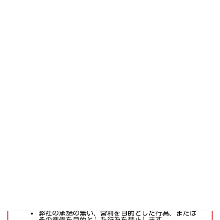
ご来店が難しい方には通信買取がオススメ！
箱に詰めて送るだけ！
自宅にいながらアキバ価格で売却可能！
送料無料サービスもあり！
※条件あり
注意事項
当サイトのご利用について
弊社の承諾の無い、営利を目的とした行為、または