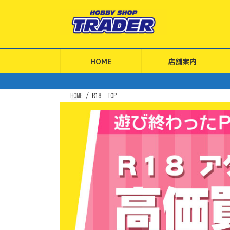
コ
ナ
ン
ビ
テ
ゲ
ン
ー
ツ
シ
へ
ョ
ス
ン
HOME
店舗案内
キ
に
ッ
移
プ
動
HOME
R18 TOP